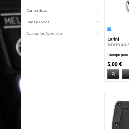
Concertinas
Dvds e Livros
Acessórios Acordeão
Carini
Grampo A
Grampo para a
5,00 €