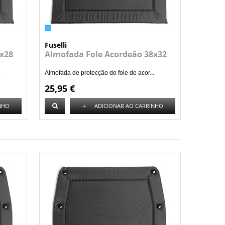
Fuselli
x28
Almofada Fole Acordeão 38x32
.
Almofada de protecção do fole de acor...
25,95 €
+
NHO
ADICIONAR AO CARRINHO