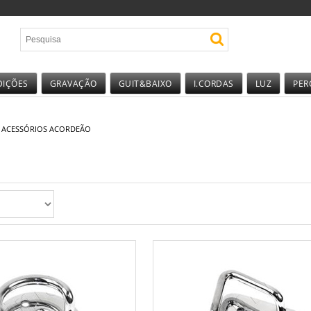
DIÇÕES
GRAVAÇÃO
GUIT&BAIXO
I.CORDAS
LUZ
PER
 ACESSÓRIOS ACORDEÃO