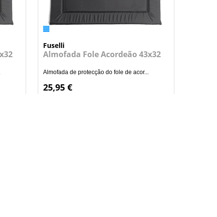
Fuselli
x32
Almofada Fole Acordeão 43x32
.
Almofada de protecção do fole de acor...
25,95 €
+
NHO
ADICIONAR AO CARRINHO