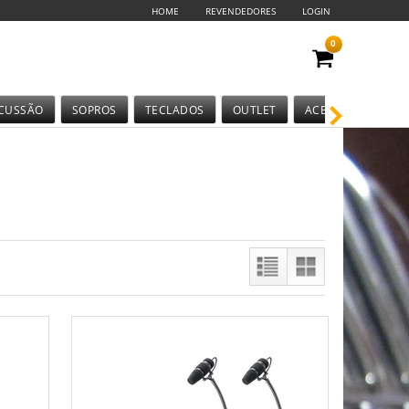
HOME
REVENDEDORES
LOGIN
0
CUSSÃO
SOPROS
TECLADOS
OUTLET
ACESSÓRIOS