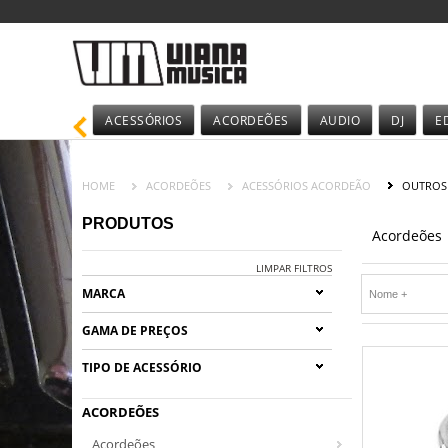
ACESSÓRIOS
ACORDEÕES
AUDIO
DJ
E
HOME
ACORDEÕES
ACESSÓRIOS ACORDEÃO
OUTROS
PRODUTOS
Acordeões
LIMPAR FILTROS
MARCA
GAMA DE PREÇOS
TIPO DE ACESSÓRIO
ACORDEÕES
Acordeões