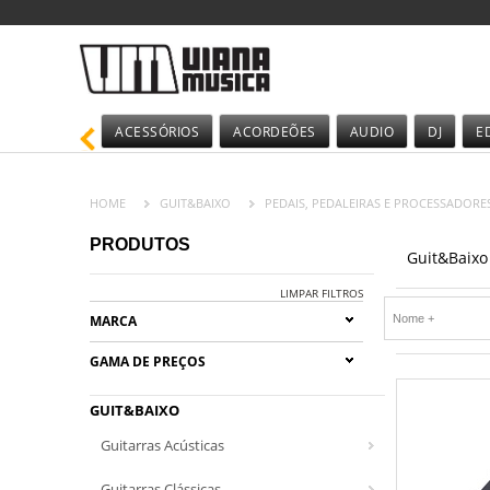
ACESSÓRIOS
ACORDEÕES
AUDIO
DJ
E
HOME
GUIT&BAIXO
PEDAIS, PEDALEIRAS E PROCESSADORE
PRODUTOS
Guit&Baixo
LIMPAR FILTROS
MARCA
GAMA DE PREÇOS
GUIT&BAIXO
Guitarras Acústicas
Guitarras Clássicas