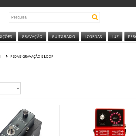
DIÇÕES
GRAVAÇÃO
GUIT&BAIXO
I.CORDAS
LUZ
PER
S
PEDAIS GRAVAÇÃO E LOOP