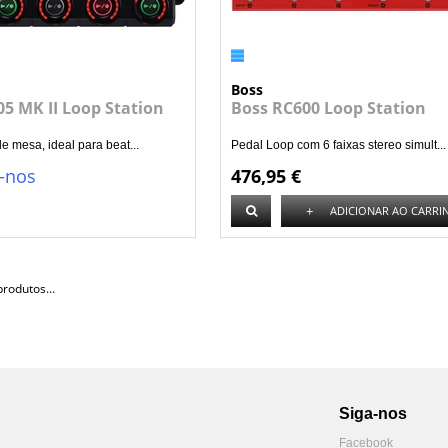
Boss
5 MK II Loop Station
Boss RC600 Loop Station
e mesa, ideal para beat...
Pedal Loop com 6 faixas stereo simult...
-nos
476,95 €
+
ADICIONAR AO CARRI
rodutos...
Siga-nos
Facebook