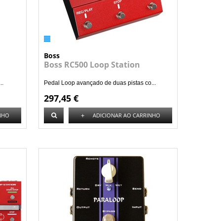
Boss
Boss RC500 Loop Station
..
Pedal Loop avançado de duas pistas co...
297,45 €
+
NHO
ADICIONAR AO CARRINHO