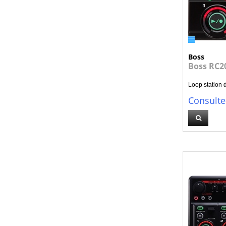
Boss
Boss RC2
Loop station d
Consulte