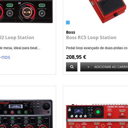
Boss
02 Loop Station
Boss RC5 Loop Station
e mesa, ideal para beat...
Pedal loop avançado de duas-pistas co.
-nos
208,95 €
+
ADICIONAR AO CARRI