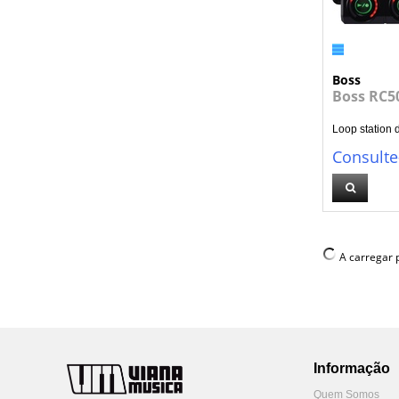
Boss
Boss RC50
Loop station d
Consulte
A carregar p
Informação
Quem Somos