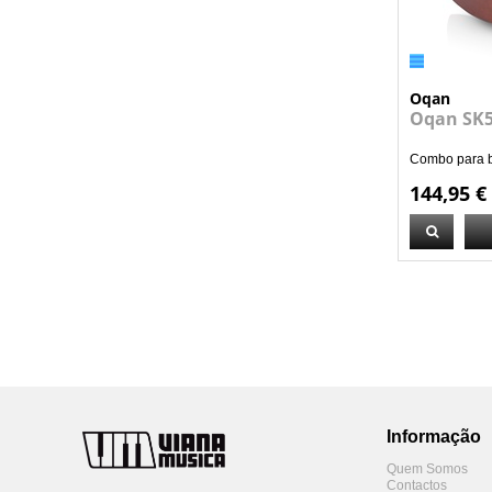
Oqan
Oqan SK5
Combo para bat
144,95 €
Informação
Quem Somos
Contactos