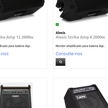
Alesis
rike Amp 12 2000w
Alesis Strike Amp 8 2000w
icado para bateria digi...
Monitor amplificado para bateria digi...
-nos
Consulte-nos