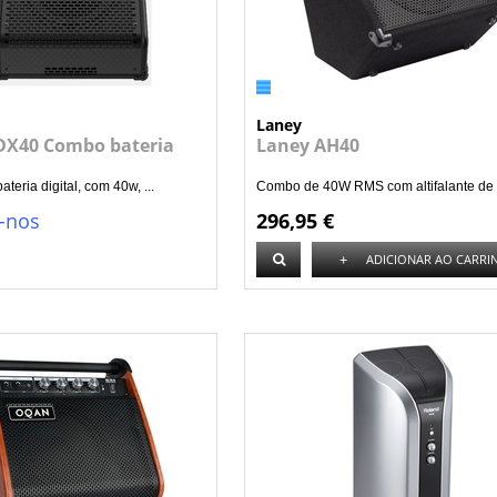
Laney
X40 Combo bateria
Laney AH40
eria digital, com 40w, ...
Combo de 40W RMS com altifalante de 8
-nos
296,95 €
+
ADICIONAR AO CARRI