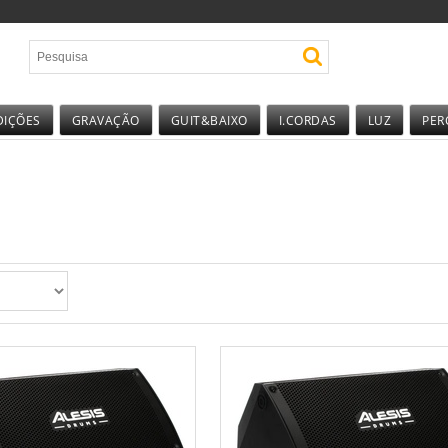
DIÇÕES
GRAVAÇÃO
GUIT&BAIXO
I.CORDAS
LUZ
PER