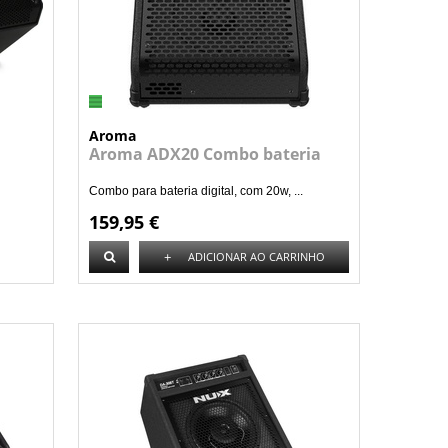
Aroma
Aroma ADX20 Combo bateria
Combo para bateria digital, com 20w, ...
159,95 €
+
ADICIONAR AO CARRINHO