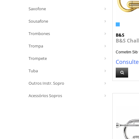
Saxofone
Sousafone
Trombones
B&S
B&S Chal
Trompa
Cornetim Sib
Trompete
Consulte
Tuba
Outros Instr. Sopro
Acessórios Sopros