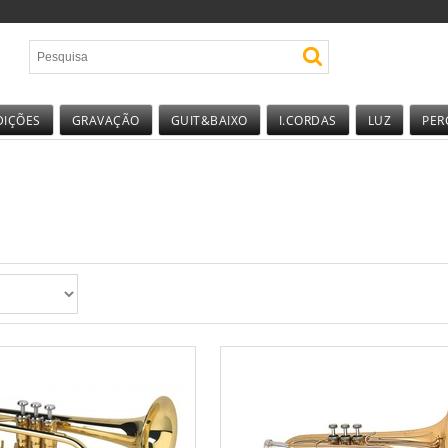
DIÇÕES
GRAVAÇÃO
GUIT&BAIXO
I.CORDAS
LUZ
PER