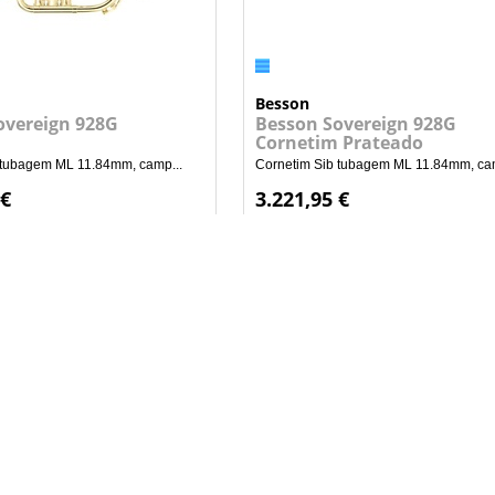
Besson
overeign 928G
Besson Sovereign 928G
Cornetim Prateado
 tubagem ML 11.84mm, camp...
Cornetim Sib tubagem ML 11.84mm, cam
 €
3.221,95 €
+
+
ADICIONAR AO CARRINHO
ADICIONAR AO CARRI