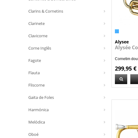
Clarins & Cornetins
Clarinete
Clavicorne
Alysee
Alysée C
Corne Inglês
Cornetim dou
Fagote
299,95 €
Flauta
Fliscorne
Gaita de Foles
Harmónica
Melódica
Oboé