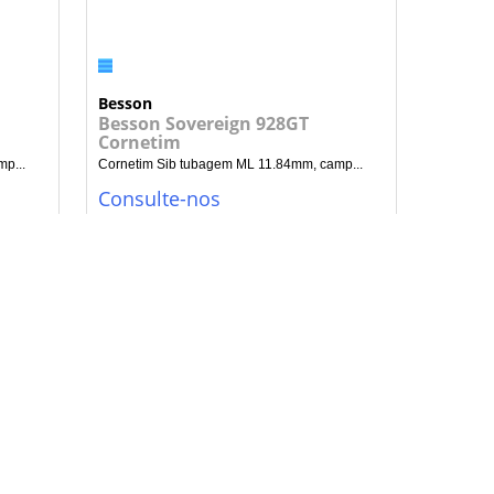
Besson
Besson Sovereign 928GT
Cornetim
p...
Cornetim Sib tubagem ML 11.84mm, camp...
Consulte-nos
NHO