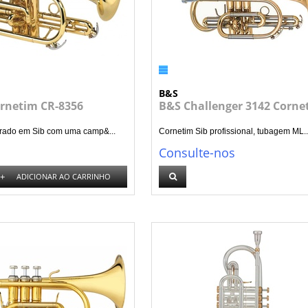
B&S
ornetim CR-8356
B&S Challenger 3142 Corne
rado em Sib com uma camp&...
Cornetim Sib profissional, tubagem ML..
Consulte-nos
+
ADICIONAR AO CARRINHO