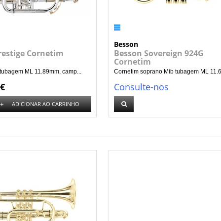
Besson
restige Cornetim
Besson Sovereign 924G
Cornetim
 tubagem ML 11.89mm, camp...
Cornetim soprano Mib tubagem ML 11.68
 €
Consulte-nos
+
ADICIONAR AO CARRINHO