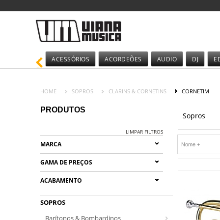
ACESSÓRIOS
ACORDEÕES
AUDIO
DJ
E
HOME
SOPROS
CLARINS & CORNETINS
CORNETIM
PRODUTOS
Sopros
LIMPAR FILTROS
MARCA
GAMA DE PREÇOS
ACABAMENTO
SOPROS
Barítonos & Bombardinos