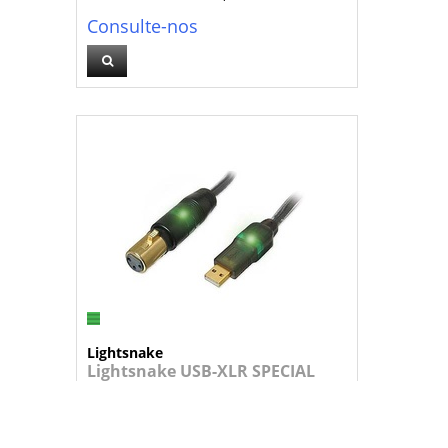
Consulte-nos
Lightsnake
Lightsnake USB-XLR SPECIAL
OFFER
Cabo/interface audio USB, com ficha X...
24,95 €