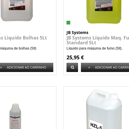
s
JB Systems
s Liquido Bolhas 5Lt
JB Systems Líquido Maq. 
Standard 5Lt
máquina de bolhas (5lt)
Líquido para máquina de fumo (5lt).
25,95 €
+
+
ADICIONAR AO CARRINHO
ADICIONAR AO CARRI