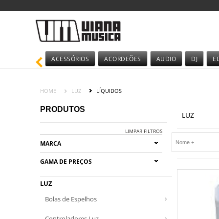
ACESSÓRIOS
ACORDEÕES
AUDIO
DJ
E
HOME
LUZ
LÍQUIDOS
PRODUTOS
LUZ
LIMPAR FILTROS
MARCA
GAMA DE PREÇOS
LUZ
Bolas de Espelhos
Controladores Luz