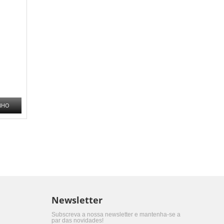
NHO
Newsletter
Subscreva a nossa newsletter e mantenha-se a
par das novidades!