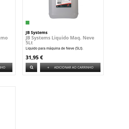
JB Systems
Fumo
JB Systems Liquido Maq. Neve
5Lt
Liquido para máquina de Neve (5Lt).
31,95 €
+
NHO
ADICIONAR AO CARRINHO