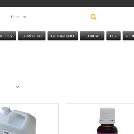
DIÇÕES
GRAVAÇÃO
GUIT&BAIXO
I.CORDAS
LUZ
PER