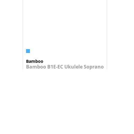
Bamboo
Bamboo B1E-EC Ukulele Soprano
Ukulele Soprano Eclipse. Corpo em tíl...
39,95 €
+
ADICIONAR AO CARRINHO