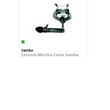
Samba
Estante Marcha Caixa Samba
9001SM c/Pinça P
Estante de Caixa com lira tamanho nor...
21,95 €
+
ADICIONAR AO CARRINHO