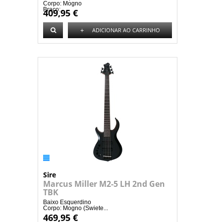
Corpo: Mogno
Braço:...
409,95 €
+
ADICIONAR AO CARRINHO
Sire
Marcus Miller M2-5 LH 2nd Gen
TBK
Baixo Esquerdino
Corpo: Mogno (Swiete...
469,95 €