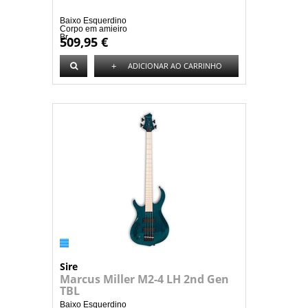
Baixo Esquerdino
Corpo em amieiro
Br...
509,95 €
+
ADICIONAR AO CARRINHO
Sire
Marcus Miller M2-4 LH 2nd Gen
TBL
Baixo Esquerdino