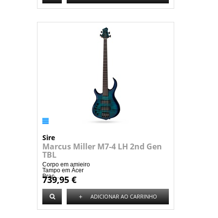
Sire
Marcus Miller M7-4 LH 2nd Gen
TBL
Corpo em amieiro
Tampo em Ácer
Braç...
739,95 €
+
ADICIONAR AO CARRINHO