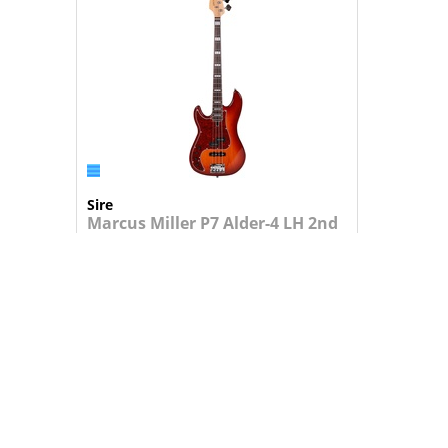
Sire
Marcus Miller P7 Alder-4 LH 2nd
Gen TS
Baixo Esquerdino
Corpo: Amieiro
Braç...
579,95 €
+
ADICIONAR AO CARRINHO